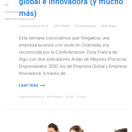
global e innovadora (y mucho
De
más)
Empresarios
,
Internacionalización
Comunicación E+e
13/11/2020
0
Comentarios
NaN
Share
Esta semana conocíamos que Vinigalicia, una
empresa lucense con sede en Chantada, era
reconocida por la Confederación Zona Franca de
Vigo con dos indicadores Ardán de Mejores Prácticas
Empresariales 2020: los de Empresa Global y Empresa
Innovadora. A través de...
Leer más
agroalimentario
empresas
lugo
vinos