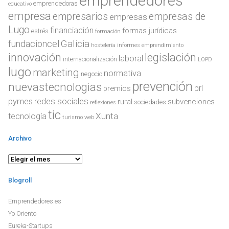
emprendedores
emprendedoras
educativo
empresa
empresarios
empresas de
empresas
Lugo
financiación
formas jurídicas
estrés
formación
Galicia
fundacioncel
hostelería
informes emprendimiento
innovación
legislación
laboral
internacionalización
LOPD
lugo
marketing
normativa
negocio
prevención
nuevastecnologias
prl
premios
redes sociales
pymes
rural
subvenciones
sociedades
reflexiones
tic
Xunta
tecnología
turismo
web
Archivo
Archivo
Blogroll
Emprendedores.es
Yo Oriento
Eureka-Startups