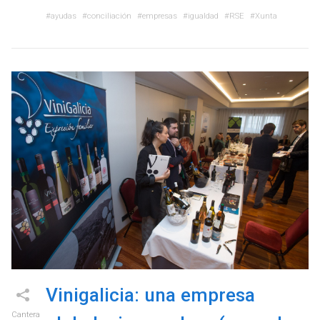
ayudas
conciliación
empresas
igualdad
RSE
Xunta
Vinigalicia: una empresa
Cantera