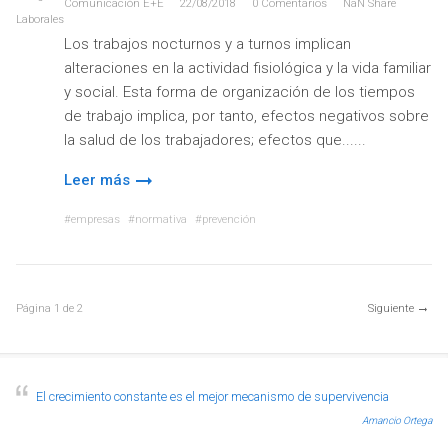
Comunicación E+e
22/08/2018
0
Comentarios
NaN
Share
Laborales
Los trabajos nocturnos y a turnos implican
alteraciones en la actividad fisiológica y la vida familiar
y social. Esta forma de organización de los tiempos
de trabajo implica, por tanto, efectos negativos sobre
la salud de los trabajadores; efectos que...
Leer más
empresas
normativa
prevención
Página
1
de
2
Siguiente
El crecimiento constante es el mejor mecanismo de supervivencia
Amancio Ortega