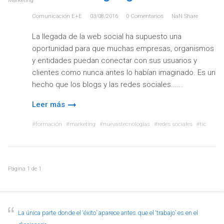
Marketing
Comunicación E+e
03/08/2016
0
Comentarios
NaN
Share
La llegada de la web social ha supuesto una
oportunidad para que muchas empresas, organismos
y entidades puedan conectar con sus usuarios y
clientes como nunca antes lo habían imaginado. Es un
hecho que los blogs y las redes sociales...
Leer más
formación
marketing
nuevastecnologias
redes sociales
tic
Página
1
de
1
La única parte donde el ‘éxito’ aparece antes que el ‘trabajo’ es en el