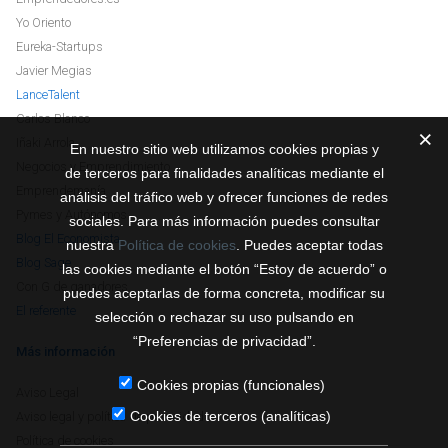
Yo Oriento
Eureka-Startups
Javier Megias
LanceTalent
Carlos Blanco
Iñaki Arrola
En nuestro sitio web utilizamos cookies propias y
Negocios y Emprendimiento
de terceros para finalidades analíticas mediante el
Emprendemanía
análisis del tráfico web y ofrecer funciones de redes
Pymes y Autónomos
sociales. Para más información puedes consultar
Blog El Economista
nuestra
Política de cookies
. Puedes aceptar todas
Blog Sage
las cookies mediante el botón “Estoy de acuerdo” o
Con G de ganadores
puedes aceptarlas de forma concreta, modificar su
El referente
selección o rechazar su uso pulsando en
“Preferencias de privacidad”.
Más información
Cookies propias (funcionales)
Aviso Legal
Cookies de terceros (analíticas)
Aviso legal y política de privacidad
Política de cookies