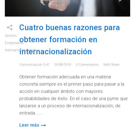
Cuatro buenas razones para
Gestión
obtener formación en
Empresarial
,
internacionalización
Internacionalización
Comunicación E+e
20/08/2019
0
Comentarios
NaN
Share
Obtener formación adecuada en una materia
concreta siempre es el primer paso para pasar a la
acción en cualquier ámbito con mayores
probabilidades de éxito. En el caso de una pyme que
lanzarse a un proceso de internacionalización, de
entrada...
Leer más