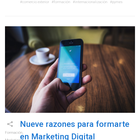
comercio exterior
formación
internacionalización
pymes
Nueve razones para formarte
Formación
,
en Marketing Digital