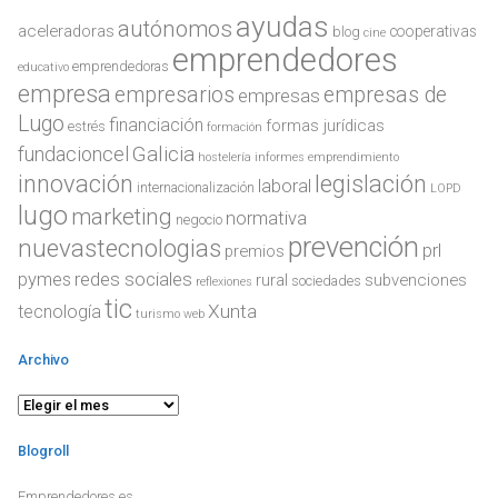
ayudas
autónomos
aceleradoras
cooperativas
blog
cine
emprendedores
emprendedoras
educativo
empresa
empresarios
empresas de
empresas
Lugo
financiación
formas jurídicas
estrés
formación
Galicia
fundacioncel
hostelería
informes emprendimiento
innovación
legislación
laboral
internacionalización
LOPD
lugo
marketing
normativa
negocio
prevención
nuevastecnologias
prl
premios
redes sociales
pymes
rural
subvenciones
sociedades
reflexiones
tic
Xunta
tecnología
turismo
web
Archivo
Archivo
Blogroll
Emprendedores.es