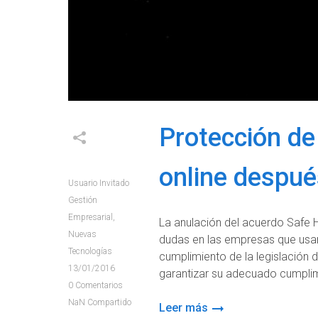
Protección de
online despué
Usuario Invitado
Gestión
Empresarial
,
La anulación del acuerdo Safe 
Nuevas
dudas en las empresas que usan 
Tecnologías
cumplimiento de la legislación
13/01/2016
garantizar su adecuado cumplim
0
Comentarios
NaN
Compartido
Leer más