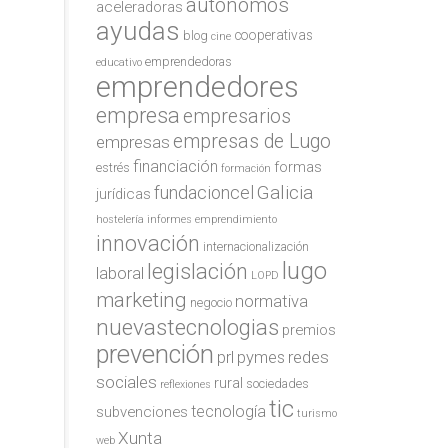
autónomos
aceleradoras
ayudas
cooperativas
blog
cine
emprendedoras
educativo
emprendedores
empresa
empresarios
empresas de Lugo
empresas
financiación
formas
estrés
formación
Galicia
fundacioncel
jurídicas
hostelería
informes emprendimiento
innovación
internacionalización
lugo
legislación
laboral
LOPD
marketing
normativa
negocio
nuevastecnologias
premios
prevención
redes
prl
pymes
sociales
rural
sociedades
reflexiones
tic
tecnología
subvenciones
turismo
Xunta
web