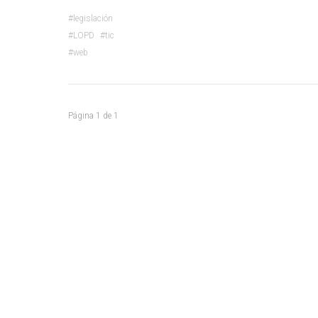
legislación
LOPD
tic
web
Página
1
de
1