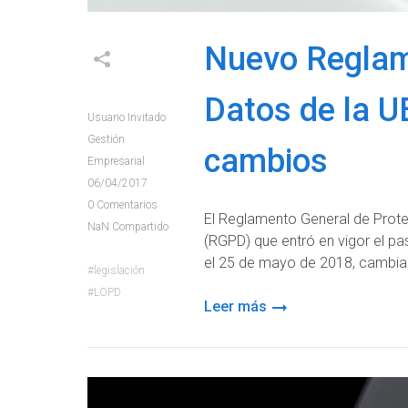
Nuevo Reglam
Datos de la U
Usuario Invitado
Gestión
cambios
Empresarial
06/04/2017
0
Comentarios
El Reglamento General de Prote
NaN
Compartido
(RGPD) que entró en vigor el p
el 25 de mayo de 2018, cambia 
legislación
LOPD
Leer más