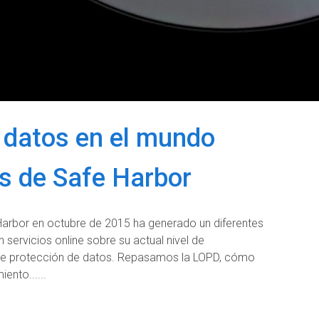
 datos en el mundo
s de Safe Harbor
Harbor en octubre de 2015 ha generado un diferentes
servicios online sobre su actual nivel de
 de protección de datos. Repasamos la LOPD, cómo
iento...