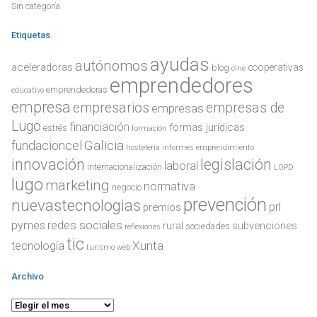
Sin categoría
Etiquetas
ayudas
autónomos
aceleradoras
cooperativas
blog
cine
emprendedores
emprendedoras
educativo
empresa
empresarios
empresas de
empresas
Lugo
financiación
formas jurídicas
estrés
formación
Galicia
fundacioncel
hostelería
informes emprendimiento
innovación
legislación
laboral
internacionalización
LOPD
lugo
marketing
normativa
negocio
prevención
nuevastecnologias
prl
premios
redes sociales
pymes
rural
subvenciones
sociedades
reflexiones
tic
Xunta
tecnología
turismo
web
Archivo
Archivo