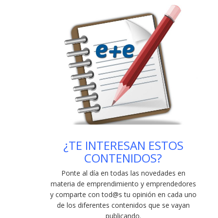
trabajar como autónomo en Galicia en 2022
-
una
una
una
una
amigo
nueva)
ventana
ventana
ventana
ventana
(Se
21/01/2022
nueva)
nueva)
nueva)
nueva)
abre
en
Novedades legislativas para el impulso del
una
ventana
emprendimiento en España
- 10/12/2021
nueva)
Saber más como pyme de los Next
Generation
- 14/09/2021
¿TE INTERESAN ESTOS
CONTENIDOS?
Ponte al día en todas las novedades en
materia de emprendimiento y emprendedores
y comparte con tod@s tu opinión en cada uno
de los diferentes contenidos que se vayan
publicando
.