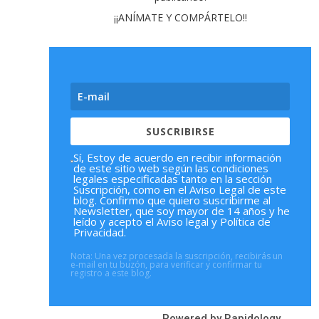
¡¡ANÍMATE Y COMPÁRTELO!!
SUSCRIBIRSE
Sí, Estoy de acuerdo en recibir información
de este sitio web según las condiciones
legales especificadas tanto en la sección
Suscripción, como en el Aviso Legal de este
blog. Confirmo que quiero suscribirme al
Newsletter, que soy mayor de 14 años y he
leído y acepto el Aviso legal y Política de
Privacidad.
Nota: Una vez procesada la suscripción, recibirás un
e-mail en tu buzón, para verificar y confirmar tu
registro a este blog.
Powered by
Rapidology