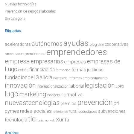
Nuevas tecnologías
Prevención de riesgos laborales
Sin categoría
Etiquetas
ayudas
autónomos
aceleradoras
cooperativas
blog
cine
emprendedores
emprendedoras
educativo
empresa
empresarios
empresas de
empresas
Lugo
financiación
formas jurídicas
estrés
formación
Galicia
fundacioncel
hostelería
informes emprendimiento
innovación
legislación
laboral
internacionalización
LOPD
lugo
marketing
normativa
negocio
prevención
nuevastecnologias
prl
premios
redes sociales
pymes
rural
subvenciones
sociedades
reflexiones
tic
Xunta
tecnología
turismo
web
Archivo