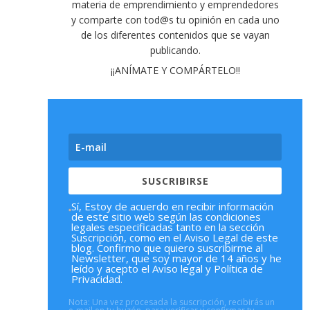
materia de emprendimiento y emprendedores
y comparte con tod@s tu opinión en cada uno
de los diferentes contenidos que se vayan
publicando
.
¡¡ANÍMATE Y COMPÁRTELO!!
SUSCRIBIRSE
Sí, Estoy de acuerdo en recibir información
de este sitio web según las condiciones
legales especificadas tanto en la sección
Suscripción, como en el Aviso Legal de este
blog. Confirmo que quiero suscribirme al
Newsletter, que soy mayor de 14 años y he
leído y acepto el Aviso legal y Política de
Privacidad.
Nota: Una vez procesada la suscripción, recibirás un