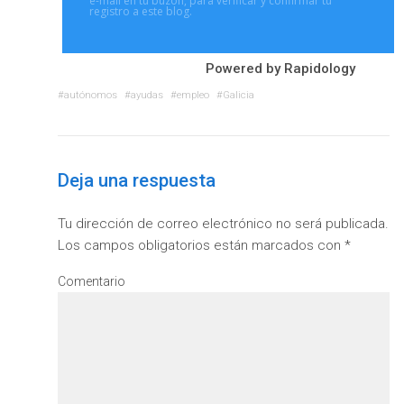
e-mail en tu buzón, para verificar y confirmar tu
registro a este blog.
Powered by
Rapidology
autónomos
ayudas
empleo
Galicia
Deja una respuesta
Tu dirección de correo electrónico no será publicada.
Los campos obligatorios están marcados con
*
Comentario