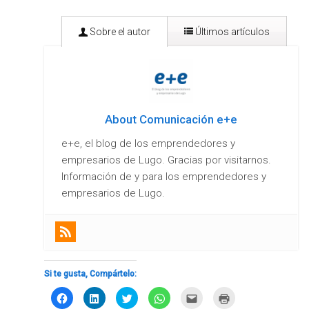
Sobre el autor
Últimos artículos
About Comunicación e+e
e+e, el blog de los emprendedores y
empresarios de Lugo. Gracias por visitarnos.
Información de y para los emprendedores y
empresarios de Lugo.
Si eres mujer y emprendedora en Galicia,
conoce el Programa EMEGA
- 28/07/2021
Bono Autónomos, un programa de ayudas
Si te gusta, Compártelo:
para la mejora de estos negocios en Galicia
-
Haz
Haz
Haz
Haz
Haz
Haz
27/07/2021
clic
clic
clic
clic
clic
clic