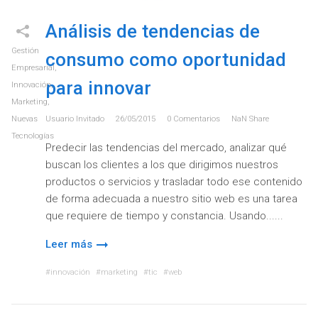
Análisis de tendencias de
Gestión
consumo como oportunidad
Empresarial
,
para innovar
Innovación
,
Marketing
,
Nuevas
Usuario Invitado
26/05/2015
0
Comentarios
NaN
Share
Tecnologías
Predecir las tendencias del mercado, analizar qué
buscan los clientes a los que dirigimos nuestros
productos o servicios y trasladar todo ese contenido
de forma adecuada a nuestro sitio web es una tarea
que requiere de tiempo y constancia. Usando...
Leer más
innovación
marketing
tic
web