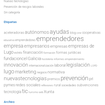
Nuevas tecnologías
Prevención de riesgos laborales
Sin categoría
Etiquetas
ayudas
autónomos
aceleradoras
cooperativas
blog
cine
emprendedores
emprendedoras
educativo
empresa
empresarios
empresas de
empresas
Lugo
financiación
formas jurídicas
estrés
formación
Galicia
fundacioncel
hostelería
informes emprendimiento
innovación
legislación
laboral
internacionalización
LOPD
lugo
marketing
normativa
negocio
prevención
nuevastecnologias
prl
premios
redes sociales
pymes
rural
subvenciones
sociedades
reflexiones
tic
Xunta
tecnología
turismo
web
Archivo