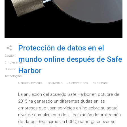
Protección de datos en el
Gestión
mundo online después de Safe
Empresarial
,
Harbor
Nuevas
Tecnologías
Usuario Invitado
13/01/2016
0
Comentarios
NaN
Share
La anulación del acuerdo Safe Harbor en octubre de
2015 ha generado un diferentes dudas en las
empresas que usan servicios online sobre su actual
nivel de cumplimiento de la legislación de protección
de datos. Repasamos la LOPD, cómo garantizar su