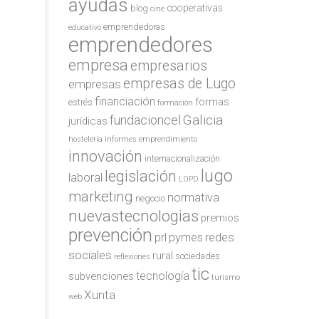
ayudas
cooperativas
blog
cine
emprendedoras
educativo
emprendedores
empresa
empresarios
empresas de Lugo
empresas
financiación
formas
estrés
formación
Galicia
fundacioncel
jurídicas
hostelería
informes emprendimiento
innovación
internacionalización
lugo
legislación
laboral
LOPD
marketing
normativa
negocio
nuevastecnologias
premios
prevención
redes
prl
pymes
sociales
rural
sociedades
reflexiones
tic
tecnología
subvenciones
turismo
Xunta
web