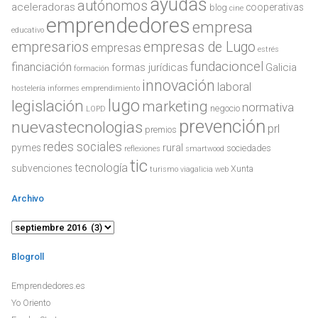
ayudas
autónomos
aceleradoras
cooperativas
blog
cine
emprendedores
empresa
educativo
empresarios
empresas de Lugo
empresas
estrés
fundacioncel
financiación
formas jurídicas
Galicia
formación
innovación
laboral
hostelería
informes emprendimiento
lugo
legislación
marketing
normativa
negocio
LOPD
prevención
nuevastecnologias
prl
premios
redes sociales
rural
pymes
sociedades
reflexiones
smartwood
tic
tecnología
subvenciones
Xunta
turismo
viagalicia
web
Archivo
Archivo
Blogroll
Emprendedores.es
Yo Oriento