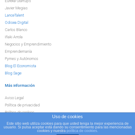
Eureka-Startups
Javier Megias
LanceTalent
Odisea Digital
Carlos Blanco
Iñaki Arrola
Negocios y Emprendimiento
Emprendemanía
Pymes y Autónomos
Blog El Economista
Blog Sage
Más información
Aviso Legal
Política de privacidad
Política de cookies
Uso de cookies
Este sitio web utiliza cookies para que usted tenga la mejor experiencia de
usuario. Si pulsa aceptar está dando su consentimiento para las mencionadas
Blog
e+e
// Hosting
Raiola Networks, S.L.
cookies y nuestra
política de cookies
.