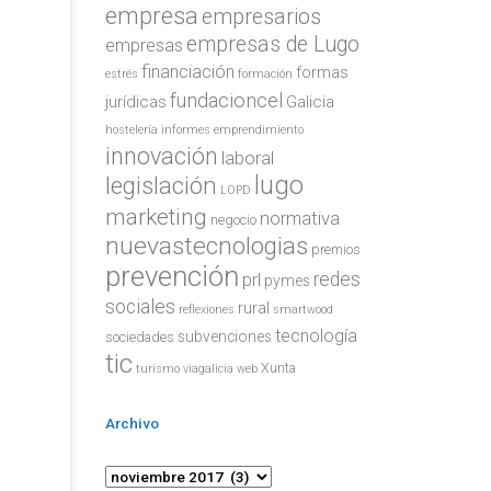
empresa
empresarios
empresas de Lugo
empresas
financiación
formas
estrés
formación
fundacioncel
jurídicas
Galicia
hostelería
informes emprendimiento
innovación
laboral
lugo
legislación
LOPD
marketing
normativa
negocio
nuevastecnologias
premios
prevención
prl
redes
pymes
sociales
rural
reflexiones
smartwood
tecnología
subvenciones
sociedades
tic
Xunta
turismo
viagalicia
web
Archivo
Archivo