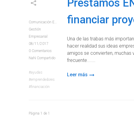
Préstamos EN
financiar pr
Comunicación E+e
Gestión
Empresarial
Una de las trabas más importan
08/11/2017
hacer realidad sus ideas empres
0
Comentarios
amigos se convierten, muchas 
NaN
Compartido
frecuente....
ayudas
Leer más
emprendedores
financiación
Página
1
de
1