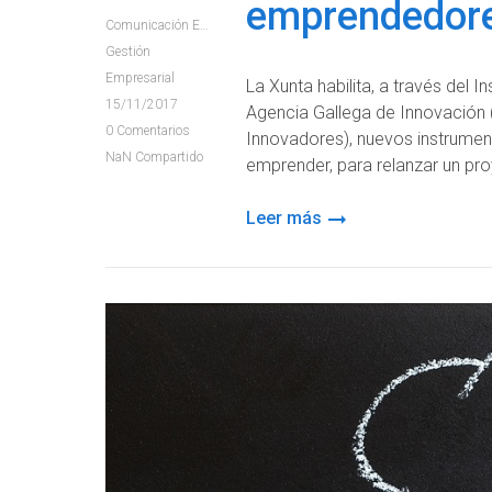
emprendedore
Comunicación E+e
Gestión
Empresarial
La Xunta habilita, a través del
15/11/2017
Agencia Gallega de Innovación 
0
Comentarios
Innovadores), nuevos instrumen
NaN
Compartido
emprender, para relanzar un proy
Leer más