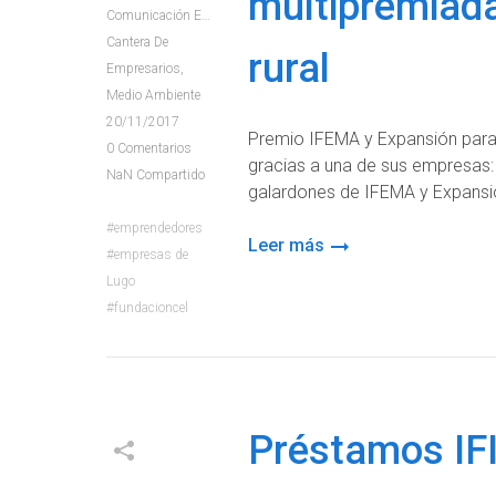
multipremiad
Comunicación E+e
Cantera De
rural
Empresarios
,
Medio Ambiente
20/11/2017
Premio IFEMA y Expansión para
0
Comentarios
gracias a una de sus empresas:
NaN
Compartido
galardones de IFEMA y Expansió
emprendedores
Leer más
empresas de
Lugo
fundacioncel
Préstamos IF