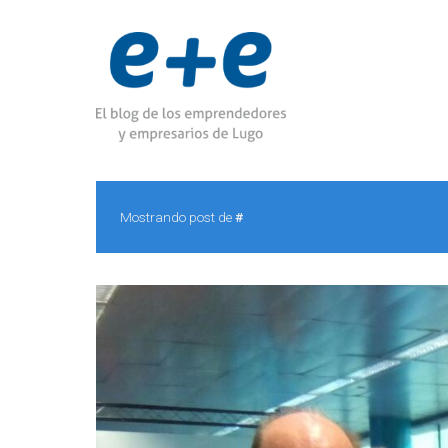
Mostrando post de
#