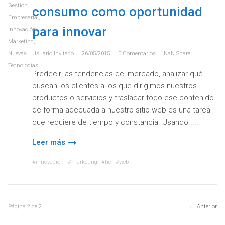
Gestión
consumo como oportunidad
Empresarial
,
para innovar
Innovación
,
Marketing
,
Nuevas
Usuario Invitado
26/05/2015
0
Comentarios
NaN
Share
Tecnologías
Predecir las tendencias del mercado, analizar qué
buscan los clientes a los que dirigimos nuestros
productos o servicios y trasladar todo ese contenido
de forma adecuada a nuestro sitio web es una tarea
que requiere de tiempo y constancia. Usando...
Leer más
innovación
marketing
tic
web
Página
2
de
2
Anterior