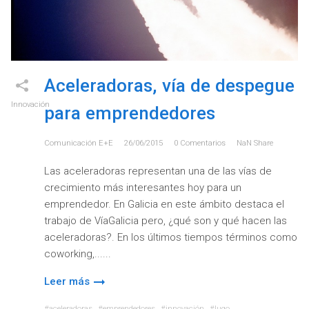
Aceleradoras, vía de despegue
Innovación
para emprendedores
Comunicación E+e
26/06/2015
0
Comentarios
NaN
Share
Las aceleradoras representan una de las vías de
crecimiento más interesantes hoy para un
emprendedor. En Galicia en este ámbito destaca el
trabajo de VíaGalicia pero, ¿qué son y qué hacen las
aceleradoras?. En los últimos tiempos términos como
coworking,...
Leer más
aceleradoras
emprendedores
innovación
lugo