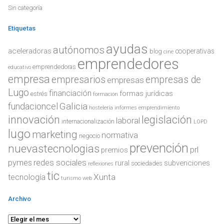
Sin categoría
Etiquetas
ayudas
autónomos
aceleradoras
cooperativas
blog
cine
emprendedores
emprendedoras
educativo
empresa
empresarios
empresas de
empresas
Lugo
financiación
formas jurídicas
estrés
formación
Galicia
fundacioncel
hostelería
informes emprendimiento
innovación
legislación
laboral
internacionalización
LOPD
lugo
marketing
normativa
negocio
prevención
nuevastecnologias
prl
premios
redes sociales
pymes
rural
subvenciones
sociedades
reflexiones
tic
Xunta
tecnología
turismo
web
Archivo
Archivo