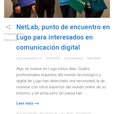
NetLab, punto de encuentro en
Emprendedores
,
Lugo para interesados en
Marketing
comunicación digital
Comunicación E+e
05/04/2016
0
Comentarios
NaN
Share
Algo se mueve en Lugo estos días. Cuatro
profesionales inquietos del mundo tecnológico y
digital de Lugo han detectado una necesidad, la de
reunirse con otros expertos del mundo online de su
entorno, y sin prisa pero sin pausa han...
Leer más
emprendedores
empresas de Lugo
lugo
marketing