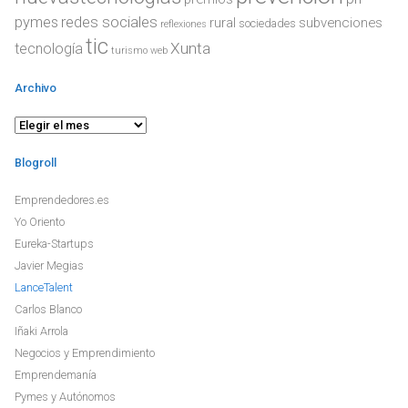
redes sociales
pymes
rural
subvenciones
sociedades
reflexiones
tic
Xunta
tecnología
turismo
web
Archivo
Archivo
Blogroll
Emprendedores.es
Yo Oriento
Eureka-Startups
Javier Megias
LanceTalent
Carlos Blanco
Iñaki Arrola
Negocios y Emprendimiento
Emprendemanía
Pymes y Autónomos