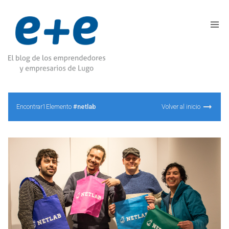
Encontrar1Elemento
#netlab
Volver al inicio