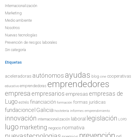
Internacionalización
Marketing
Medio ambiente
Nosotros
Nuevas tecnologías
Prevención de riesgos laborales
Sin categoría
Etiquetas
ayudas
autónomos
aceleradoras
cooperativas
blog
cine
emprendedores
emprendedoras
educativo
empresa
empresarios
empresas de
empresas
Lugo
financiación
formas jurídicas
estrés
formación
Galicia
fundacioncel
hostelería
informes emprendimiento
innovación
legislación
laboral
internacionalización
LOPD
lugo
marketing
normativa
negocio
prevención
nuevastecnologias
prl
premios