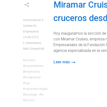
Miramar Crui
cruceros des
Comunicación E+e
Cantera De
Empresarios
Hoy inauguramos la sección de
14/05/2015
con Miramar Cruises, empresa na
2
Comentarios
Empresariales de la Fundación 
NaN
Compartido
agencia especializada en la vent
cruceros
Leer más
emprendedores
empresarios
fundacioncel
lugo
nuevastecnologias
tecnología
tic
turismo