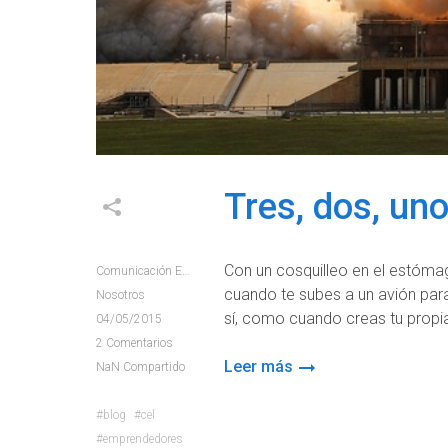
Tres, dos, uno
Con un cosquilleo en el estómag
Comunicación E+e
cuando te subes a un avión para
Nosotros
sí, como cuando creas tu propi
04/05/2015
2
Comentarios
Leer más
NaN
Compartido
blog
cel
emprendedores