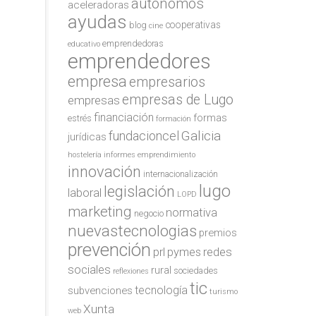
autónomos
aceleradoras
ayudas
cooperativas
blog
cine
emprendedoras
educativo
emprendedores
empresa
empresarios
empresas de Lugo
empresas
financiación
formas
estrés
formación
Galicia
fundacioncel
jurídicas
hostelería
informes emprendimiento
innovación
internacionalización
lugo
legislación
laboral
LOPD
marketing
normativa
negocio
nuevastecnologias
premios
prevención
redes
prl
pymes
sociales
rural
sociedades
reflexiones
tic
tecnología
subvenciones
turismo
Xunta
web