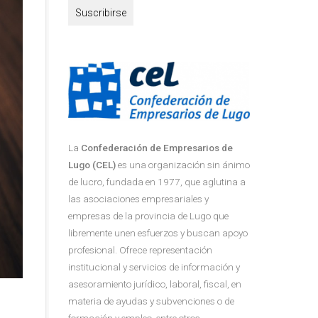
La
Confederación de Empresarios de
Lugo (CEL)
es una organización sin ánimo
de lucro, fundada en 1977, que aglutina a
las asociaciones empresariales y
empresas de la provincia de Lugo que
libremente unen esfuerzos y buscan apoyo
profesional. Ofrece representación
institucional y servicios de información y
asesoramiento jurídico, laboral, fiscal, en
materia de ayudas y subvenciones o de