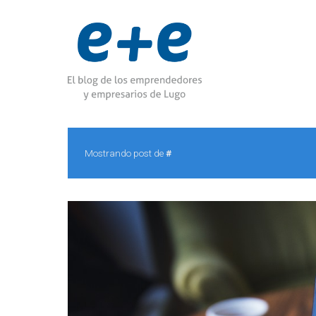
Mostrando post de
#