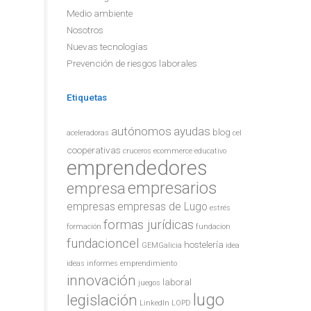
Medio ambiente
Nosotros
Nuevas tecnologías
Prevención de riesgos laborales
Etiquetas
autónomos
ayudas
blog
aceleradoras
cel
cooperativas
cruceros
ecommerce
educativo
emprendedores
empresarios
empresa
empresas
empresas de Lugo
estrés
formas jurídicas
formación
fundacion
fundacioncel
hostelería
GEMGalicia
idea
ideas
informes emprendimiento
innovación
laboral
juegos
lugo
legislación
LinkedIn
LOPD