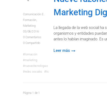
Marketing Dig
Comunicación E+e
Formación
,
Marketing
La llegada de la web social ha
03/08/2016
organismos y entidades puedan
0
Comentarios
antes lo habían imaginado. Es un
0
Compartido
Leer más
formación
marketing
nuevastecnologias
redes sociales
tic
Página
1
de
1