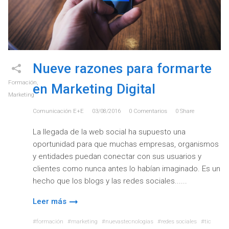
Nueve razones para formarte
Formación
,
en Marketing Digital
Marketing
Comunicación E+e
03/08/2016
0
Comentarios
0
Share
La llegada de la web social ha supuesto una
oportunidad para que muchas empresas, organismos
y entidades puedan conectar con sus usuarios y
clientes como nunca antes lo habían imaginado. Es un
hecho que los blogs y las redes sociales...
Leer más
formación
marketing
nuevastecnologias
redes sociales
tic