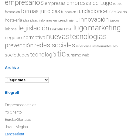
empresarios
empresas de Lugo
empresas
estrés
formas jurídicas
fundacioncel
formación
fundacion
GEMGalicia
innovación
hostelería
idea
ideas
informes emprendimiento
juegos
lugo
marketing
legislación
laboral
LinkedIn
LOPD
nuevastecnologias
normativa
negocio
redes sociales
prevención
reflexiones
restaurantes
seo
tic
tecnología
sociedades
turismo
web
Archivo
Blogroll
Emprendedores.es
Yo Oriento
Eureka-Startups
Javier Megias
LanceTalent