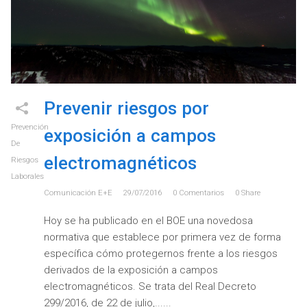
Prevenir riesgos por
Prevención
exposición a campos
De
electromagnéticos
Riesgos
Laborales
Comunicación E+e
29/07/2016
0
Comentarios
0
Share
Hoy se ha publicado en el BOE una novedosa
normativa que establece por primera vez de forma
específica cómo protegernos frente a los riesgos
derivados de la exposición a campos
electromagnéticos. Se trata del Real Decreto
299/2016, de 22 de julio,...