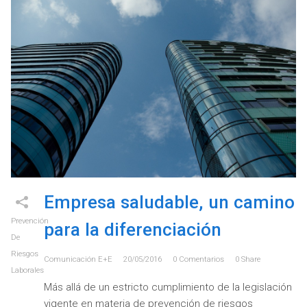
Empresa saludable, un camino
Prevención
para la diferenciación
De
Riesgos
Comunicación E+e
20/05/2016
0
Comentarios
0
Share
Laborales
Más allá de un estricto cumplimiento de la legislación
vigente en materia de prevención de riesgos