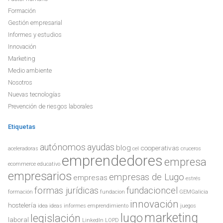
Formación
Gestión empresarial
Informes y estudios
Innovación
Marketing
Medio ambiente
Nosotros
Nuevas tecnologías
Prevención de riesgos laborales
Etiquetas
autónomos
ayudas
blog
cooperativas
aceleradoras
cel
cruceros
emprendedores
empresa
ecommerce
educativo
empresarios
empresas de Lugo
empresas
estrés
formas jurídicas
fundacioncel
formación
fundacion
GEMGalicia
innovación
hostelería
idea
ideas
informes emprendimiento
juegos
lugo
marketing
legislación
laboral
LinkedIn
LOPD