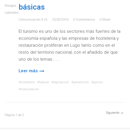
básicas
Riesgos
Laborales
Comunicación E+e
25/02/2016
0
Comentarios
0
Share
El turismo es uno de los sectores más fuertes de la
economía española y las empresas de hostelería y
restauración proliferan en Lugo tanto como en el
resto del territorio nacional, con el añadido de que
uno de los lemas...
Leer más
hostelería
laboral
legislación
prevención
pymes
restauración
Siguiente
Página
1
de
2