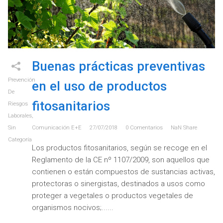
Buenas prácticas preventivas
Prevención
en el uso de productos
De
fitosanitarios
Riesgos
Laborales
,
Sin
Comunicación E+e
27/07/2018
0
Comentarios
NaN
Share
Categoría
Los productos fitosanitarios, según se recoge en el
Reglamento de la CE nº 1107/2009, son aquellos que
contienen o están compuestos de sustancias activas,
protectoras o sinergistas, destinados a usos como
proteger a vegetales o productos vegetales de
organismos nocivos;...