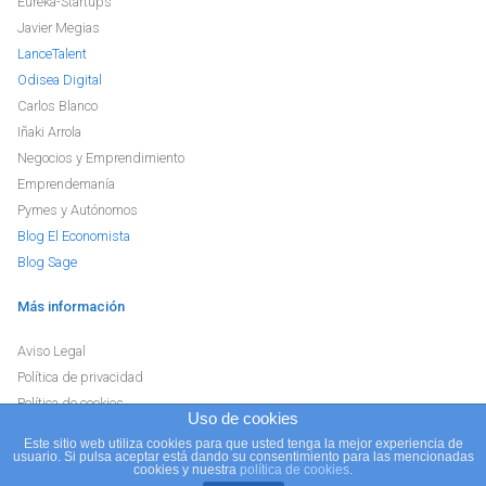
Eureka-Startups
Javier Megias
LanceTalent
Odisea Digital
Carlos Blanco
Iñaki Arrola
Negocios y Emprendimiento
Emprendemanía
Pymes y Autónomos
Blog El Economista
Blog Sage
Más información
Aviso Legal
Política de privacidad
Política de cookies
Uso de cookies
Este sitio web utiliza cookies para que usted tenga la mejor experiencia de
usuario. Si pulsa aceptar está dando su consentimiento para las mencionadas
Blog
e+e
// Hosting
Raiola Networks, S.L.
cookies y nuestra
política de cookies
.