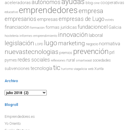
ayudas
autónomos
aceleradoras
cooperativas
blog
cine
emprendedores
empresa
educativo
empresarios
empresas de Lugo
empresas
estrés
fundacioncel
financiación
formas jurídicas
Galicia
formación
innovación
laboral
hostelería
informes emprendimiento
lugo
legislación
marketing
normativa
negocio
LOPD
prevención
nuevastecnologias
prl
premios
redes sociales
rural
pymes
sociedades
reflexiones
smartwood
tic
tecnología
subvenciones
Xunta
turismo
viagalicia
web
Archivo
Archivo
Blogroll
Emprendedores.es
Yo Oriento