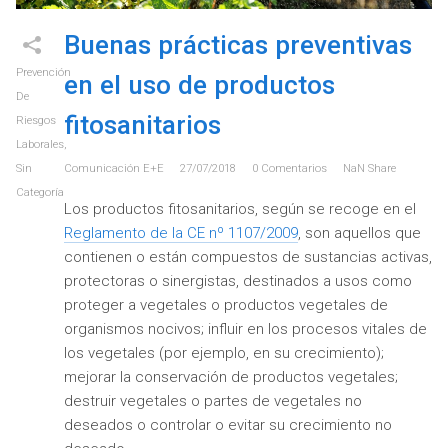
Buenas prácticas preventivas
Prevención
en el uso de productos
De
fitosanitarios
Riesgos
Laborales
,
Sin
Comunicación E+e
27/07/2018
0
Comentarios
NaN
Share
Categoría
Los productos fitosanitarios, según se recoge en el
Reglamento de la CE nº 1107/2009
, son aquellos que
contienen o están compuestos de sustancias activas,
protectoras o sinergistas, destinados a usos como
proteger a vegetales o productos vegetales de
organismos nocivos; influir en los procesos vitales de
los vegetales (por ejemplo, en su crecimiento);
mejorar la conservación de productos vegetales;
destruir vegetales o partes de vegetales no
deseados o controlar o evitar su crecimiento no