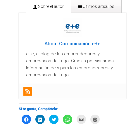
Sobre el autor
Últimos artículos
About Comunicación e+e
e+e, el blog de los emprendedores y
empresarios de Lugo. Gracias por visitarnos.
Información de y para los emprendedores y
empresarios de Lugo.
Si eres mujer y emprendedora en Galicia,
conoce el Programa EMEGA
- 28/07/2021
Bono Autónomos, un programa de ayudas
Si te gusta, Compártelo:
para la mejora de estos negocios en Galicia
-
Haz
Haz
Haz
Haz
Haz
Haz
27/07/2021
clic
clic
clic
clic
clic
clic
para
para
para
para
para
para
Cuatro apuntes sobre las ayudas para
compartir
compartir
compartir
compartir
enviar
imprimir