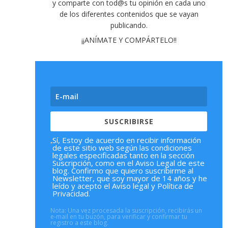
y comparte con tod@s tu opinión en cada uno
de los diferentes contenidos que se vayan
publicando
.
¡¡ANÍMATE Y COMPÁRTELO!!
SUSCRIBIRSE
Sí, Estoy de acuerdo en recibir información
de este sitio web según las condiciones
legales especificadas tanto en la sección
Suscripción, como en el Aviso Legal de este
blog. Confirmo que quiero suscribirme al
Newsletter, que soy mayor de 14 años y he
leído y acepto el Aviso legal y Política de
Privacidad.
Nota: Una vez procesada la suscripción, recibirás un
e-mail en tu buzón, para verificar y confirmar tu
registro a este blog.