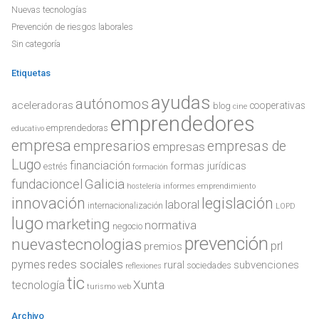
Nuevas tecnologías
Prevención de riesgos laborales
Sin categoría
Etiquetas
ayudas
autónomos
aceleradoras
cooperativas
blog
cine
emprendedores
emprendedoras
educativo
empresa
empresarios
empresas de
empresas
Lugo
financiación
formas jurídicas
estrés
formación
Galicia
fundacioncel
hostelería
informes emprendimiento
innovación
legislación
laboral
internacionalización
LOPD
lugo
marketing
normativa
negocio
prevención
nuevastecnologias
prl
premios
redes sociales
pymes
rural
subvenciones
sociedades
reflexiones
tic
Xunta
tecnología
turismo
web
Archivo