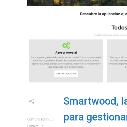
Smartwood, la
para gestionar
Comunicación E+e
Cantera De