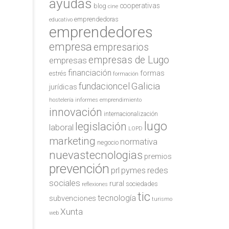
ayudas
cooperativas
blog
cine
emprendedoras
educativo
emprendedores
empresa
empresarios
empresas de Lugo
empresas
financiación
formas
estrés
formación
Galicia
fundacioncel
jurídicas
hostelería
informes emprendimiento
innovación
internacionalización
lugo
legislación
laboral
LOPD
marketing
normativa
negocio
nuevastecnologias
premios
prevención
redes
prl
pymes
sociales
rural
sociedades
reflexiones
tic
tecnología
subvenciones
turismo
Xunta
web