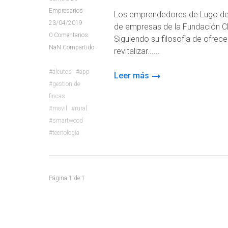
Empresarios
Los emprendedores de Lugo de Al
23/04/2019
de empresas de la Fundación CE
0
Comentarios
Siguiendo su filosofía de ofre
NaN
Compartido
revitalizar...
aleutos
app
Leer más
gestion de
fincas
movil
rural
smartwood
tecnología
Página
1
de
1