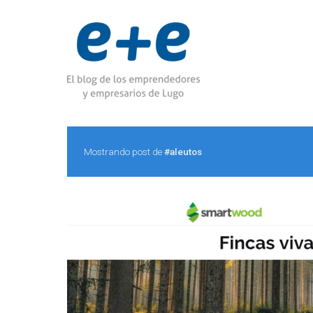
Mostrando post de
#aleutos