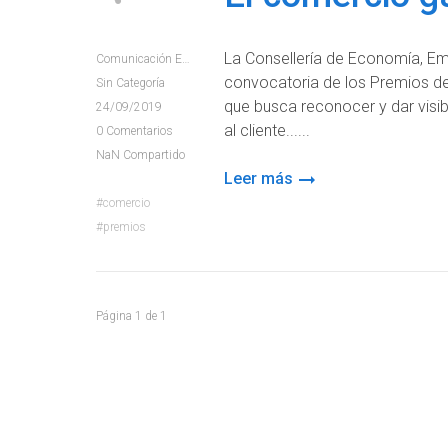
La Consellería de Economía, Emp
Comunicación E+e
convocatoria de los Premios de
Sin Categoría
que busca reconocer y dar visib
24/09/2019
al cliente...
0
Comentarios
NaN
Compartido
Leer más
comercio
premios
Página
1
de
1