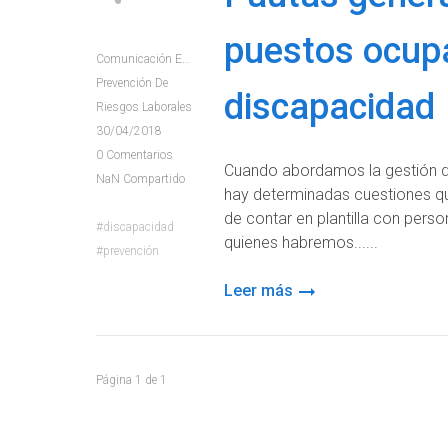
puestos ocup
Comunicación E+e
Prevención De
discapacidad
Riesgos Laborales
30/04/2018
0
Comentarios
Cuando abordamos la gestión de
NaN
Compartido
hay determinadas cuestiones qu
de contar en plantilla con pers
discapacidad
quienes habremos...
prevención
Leer más
Página
1
de
1