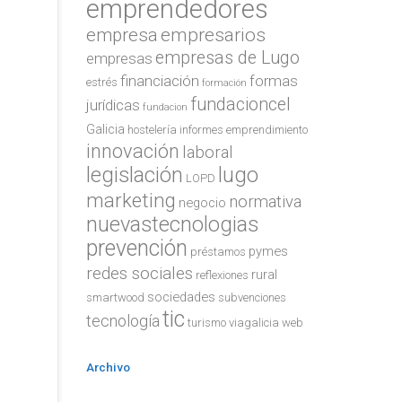
emprendedores
empresa
empresarios
empresas de Lugo
empresas
financiación
formas
estrés
formación
fundacioncel
jurídicas
fundacion
Galicia
hostelería
informes emprendimiento
innovación
laboral
legislación
lugo
LOPD
marketing
normativa
negocio
nuevastecnologias
prevención
pymes
préstamos
redes sociales
rural
reflexiones
sociedades
smartwood
subvenciones
tic
tecnología
turismo
viagalicia
web
Archivo