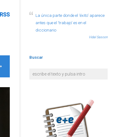
RSS
La única parte donde el ‘éxito’ aparece
antes que el ‘trabajo’ es en el
diccionario
Vidal Sasoon
Buscar