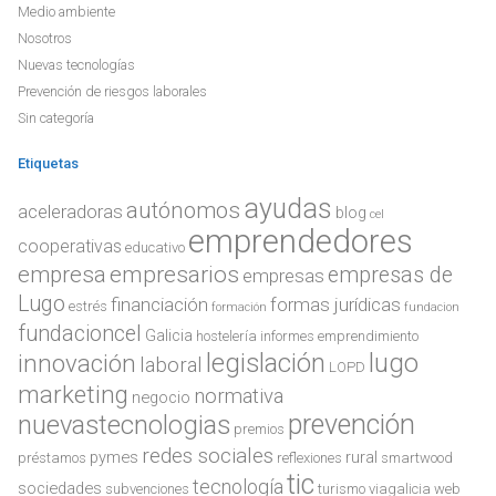
Medio ambiente
Nosotros
Nuevas tecnologías
Prevención de riesgos laborales
Sin categoría
Etiquetas
ayudas
autónomos
aceleradoras
blog
cel
emprendedores
cooperativas
educativo
empresa
empresarios
empresas de
empresas
Lugo
financiación
formas jurídicas
estrés
formación
fundacion
fundacioncel
Galicia
hostelería
informes emprendimiento
legislación
lugo
innovación
laboral
LOPD
marketing
normativa
negocio
prevención
nuevastecnologias
premios
redes sociales
pymes
rural
préstamos
reflexiones
smartwood
tic
tecnología
sociedades
subvenciones
turismo
viagalicia
web