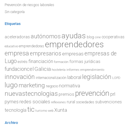
Prevención de riesgos laborales
Sin categoría
Etiquetas
ayudas
autónomos
aceleradoras
cooperativas
blog
cine
emprendedores
emprendedoras
educativo
empresa
empresarios
empresas de
empresas
Lugo
financiación
formas jurídicas
estrés
formación
Galicia
fundacioncel
hostelería
informes emprendimiento
innovación
legislación
laboral
internacionalización
LOPD
lugo
marketing
normativa
negocio
prevención
nuevastecnologias
prl
premios
redes sociales
pymes
rural
subvenciones
sociedades
reflexiones
tic
Xunta
tecnología
turismo
web
Archivo