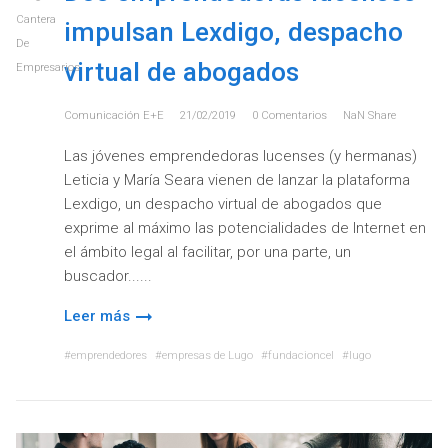
Cantera
impulsan Lexdigo, despacho
De
virtual de abogados
Empresarios
Comunicación E+e
21/02/2019
0
Comentarios
NaN
Share
Las jóvenes emprendedoras lucenses (y hermanas)
Leticia y María Seara vienen de lanzar la plataforma
Lexdigo, un despacho virtual de abogados que
exprime al máximo las potencialidades de Internet en
el ámbito legal al facilitar, por una parte, un
buscador...
Leer más
emprendedores
empresas de Lugo
fundacioncel
lugo