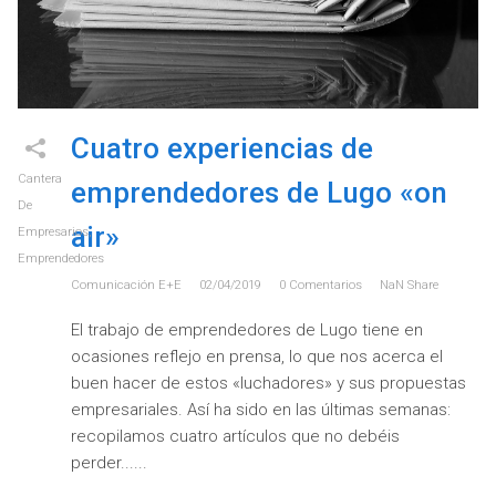
Cuatro experiencias de
Cantera
emprendedores de Lugo «on
De
air»
Empresarios
,
Emprendedores
Comunicación E+e
02/04/2019
0
Comentarios
NaN
Share
El trabajo de emprendedores de Lugo tiene en
ocasiones reflejo en prensa, lo que nos acerca el
buen hacer de estos «luchadores» y sus propuestas
empresariales. Así ha sido en las últimas semanas:
recopilamos cuatro artículos que no debéis
perder...