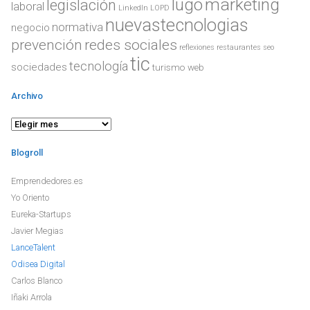
lugo
marketing
legislación
laboral
LinkedIn
LOPD
nuevastecnologias
normativa
negocio
prevención
redes sociales
reflexiones
restaurantes
seo
tic
tecnología
sociedades
turismo
web
Archivo
Blogroll
Emprendedores.es
Yo Oriento
Eureka-Startups
Javier Megias
LanceTalent
Odisea Digital
Carlos Blanco
Iñaki Arrola