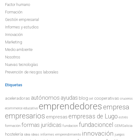
Factor humano
Formación
Gestión empresarial
Informes y estudios
Innovación
Marketing
Medio ambiente
Nosotros
Nuevas tecnologías
Prevención de riesgos laborales
Etiquetas
autónomos
ayudas
blog
aceleradoras
cooperativas
cel
cruceros
emprendedores
empresa
ecommerce
educativo
empresarios
empresas de Lugo
empresas
estrés
fundacioncel
formas jurídicas
formación
fundacion
GEMGalicia
innovación
hostelería
idea
ideas
informes emprendimiento
juegos