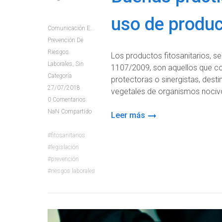
uso de produc
Comunicación E+e
Prevención De
Riesgos
Los productos fitosanitarios, s
Laborales
,
Sin
1107/2009, son aquellos que co
Categoría
protectoras o sinergistas, des
27/07/2018
vegetales de organismos nocivo
0
Comentarios
NaN
Compartido
Leer más
fitosanitarios
legislación
prevención
riesgos laborales