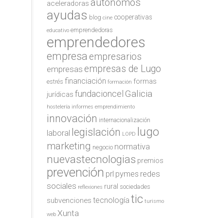
autónomos
aceleradoras
ayudas
cooperativas
blog
cine
emprendedoras
educativo
emprendedores
empresa
empresarios
empresas de Lugo
empresas
financiación
formas
estrés
formación
Galicia
fundacioncel
jurídicas
hostelería
informes emprendimiento
innovación
internacionalización
lugo
legislación
laboral
LOPD
marketing
normativa
negocio
nuevastecnologias
premios
prevención
redes
prl
pymes
sociales
rural
sociedades
reflexiones
tic
tecnología
subvenciones
turismo
Xunta
web