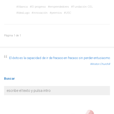
Abanca
El progreso
emprendedores
Fundación CEL
IdeaLugo
innovación
premios
USC
Página
1
de
1
El éxito es la capacidad de ir de fracaso en fracaso sin perder entusiasmo
Winston Churchill
Buscar