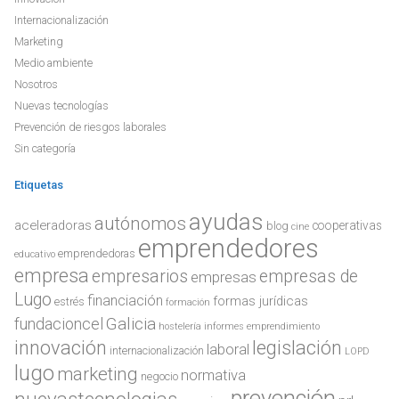
Internacionalización
Marketing
Medio ambiente
Nosotros
Nuevas tecnologías
Prevención de riesgos laborales
Sin categoría
Etiquetas
ayudas
autónomos
aceleradoras
cooperativas
blog
cine
emprendedores
emprendedoras
educativo
empresa
empresarios
empresas de
empresas
Lugo
financiación
formas jurídicas
estrés
formación
Galicia
fundacioncel
hostelería
informes emprendimiento
innovación
legislación
laboral
internacionalización
LOPD
lugo
marketing
normativa
negocio
prevención