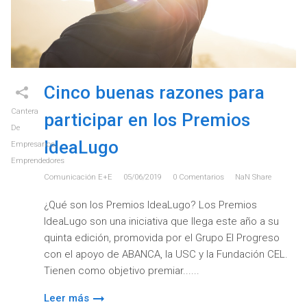
Cinco buenas razones para
Cantera
participar en los Premios
De
IdeaLugo
Empresarios
,
Emprendedores
Comunicación E+e
05/06/2019
0
Comentarios
NaN
Share
¿Qué son los Premios IdeaLugo? Los Premios
IdeaLugo son una iniciativa que llega este año a su
quinta edición, promovida por el Grupo El Progreso
con el apoyo de ABANCA, la USC y la Fundación CEL.
Tienen como objetivo premiar...
Leer más