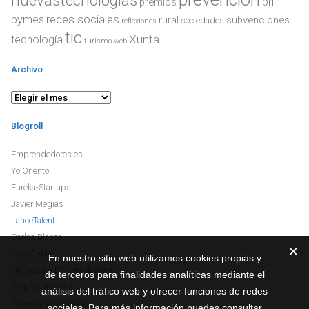
nuevastecnologias
prl
premios
redes sociales
pymes
rural
subvenciones
sociedades
reflexiones
tic
Xunta
tecnología
turismo
web
Archivo
Archivo
Blogroll
Emprendedores.es
Yo Oriento
Eureka-Startups
Javier Megias
LanceTalent
Carlos Blanco
Iñaki Arrola
En nuestro sitio web utilizamos cookies propias y
Negocios y Emprendimiento
de terceros para finalidades analíticas mediante el
Emprendemanía
análisis del tráfico web y ofrecer funciones de redes
Pymes y Autónomos
sociales. Para más información puedes consultar