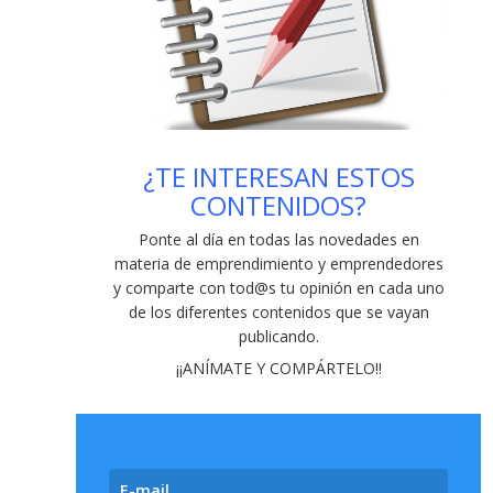
Recta final del Galicia Emprende 2021
-
04/02/2021
Nueve recomendaciones de
ciberseguridad para empresas y
emprendedores
- 29/01/2021
Explorer en Lugo: preguntas y respuestas
¿TE INTERESAN ESTOS
de un programa para jóvenes emprendedores
CONTENIDOS?
- 20/11/2020
Vinigalicia: una empresa global e
Ponte al día en todas las novedades en
innovadora (y mucho más)
- 13/11/2020
materia de emprendimiento y emprendedores
y comparte con tod@s tu opinión en cada uno
de los diferentes contenidos que se vayan
publicando
.
¡¡ANÍMATE Y COMPÁRTELO!!