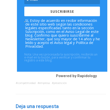
SUSCRIBIRSE
Sí, Estoy de acuerdo en recibir información
de este sitio web según las condiciones
legales especificadas tanto en la sección
Suscripción, como en el Aviso Legal de este
blog. Confirmo que quiero suscribirme al
Newsletter, que soy mayor de 14 años y he
leído y acepto el Aviso legal y Política de
Privacidad.
Nota: Una vez procesada la suscripción, recibirás un
e-mail en tu buzón, para verificar y confirmar tu
registro a este blog.
Powered by
Rapidology
competitividad
empresa
prevención
Deja una respuesta