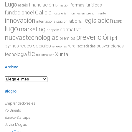
Lugo
financiación
formas jurídicas
estrés
formación
Galicia
fundacioncel
hostelería
informes emprendimiento
innovación
legislación
laboral
internacionalización
LOPD
lugo
marketing
normativa
negocio
prevención
nuevastecnologias
prl
premios
redes sociales
pymes
rural
subvenciones
sociedades
reflexiones
tic
Xunta
tecnología
turismo
web
Archivo
Archivo
Blogroll
Emprendedores.es
Yo Oriento
Eureka-Startups
Javier Megias
LanceTalent