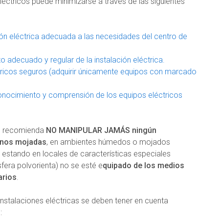
léctricos puede minimizarse a través de las siguientes
ión eléctrica adecuada a las necesidades del centro de
 adecuado y regular de la instalación eléctrica.
tricos seguros (adquirir únicamente equipos con marcado
onocimiento y comprensión de los equipos eléctricos
e recomienda
NO MANIPULAR JAMÁS ningún
anos mojadas
, en ambientes húmedos o mojados
 estando en locales de características especiales
era polvorienta) no se esté e
quipado de los medios
arios
.
 instalaciones eléctricas se deben tener en cuenta
: