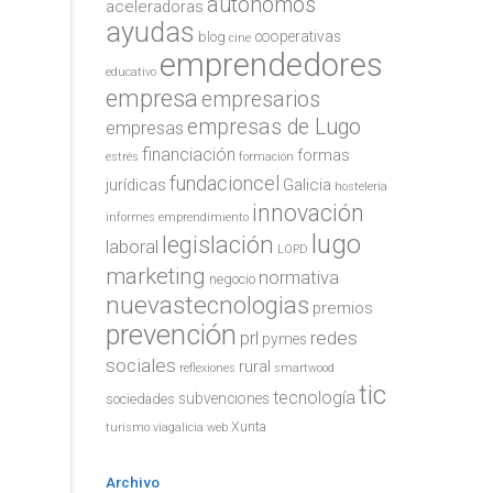
autónomos
aceleradoras
ayudas
cooperativas
blog
cine
emprendedores
educativo
empresa
empresarios
empresas de Lugo
empresas
financiación
formas
estrés
formación
fundacioncel
jurídicas
Galicia
hostelería
innovación
informes emprendimiento
lugo
legislación
laboral
LOPD
marketing
normativa
negocio
nuevastecnologias
premios
prevención
redes
prl
pymes
sociales
rural
reflexiones
smartwood
tic
tecnología
subvenciones
sociedades
Xunta
turismo
viagalicia
web
Archivo