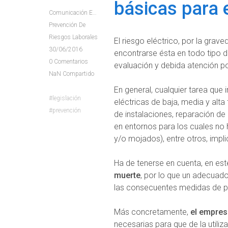
básicas para 
Comunicación E+e
Prevención De
Riesgos Laborales
El riesgo eléctrico, por la grav
30/06/2016
encontrarse ésta en todo tipo d
0
Comentarios
evaluación y debida atención p
NaN
Compartido
En general, cualquier tarea que
legislación
eléctricas de baja, media y alt
prevención
de instalaciones, reparación de 
en entornos para los cuales no
y/o mojados), entre otros, impli
Ha de tenerse en cuenta, en est
muerte
, por lo que un adecuad
las consecuentes medidas de pre
Más concretamente,
el empresa
necesarias para que de la utiliz