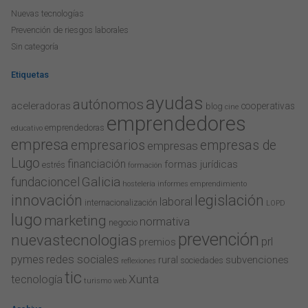
Nuevas tecnologías
Prevención de riesgos laborales
Sin categoría
Etiquetas
ayudas
autónomos
aceleradoras
cooperativas
blog
cine
emprendedores
emprendedoras
educativo
empresa
empresarios
empresas de
empresas
Lugo
financiación
formas jurídicas
estrés
formación
Galicia
fundacioncel
hostelería
informes emprendimiento
innovación
legislación
laboral
internacionalización
LOPD
lugo
marketing
normativa
negocio
prevención
nuevastecnologias
prl
premios
redes sociales
pymes
rural
subvenciones
sociedades
reflexiones
tic
Xunta
tecnología
turismo
web