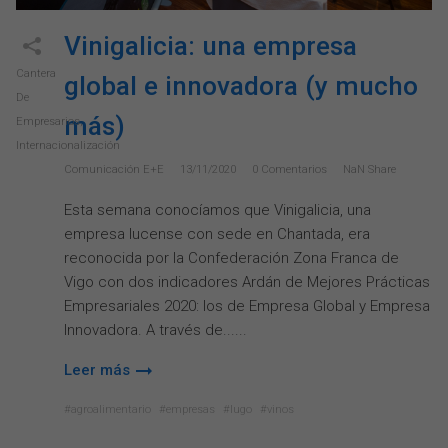
Vinigalicia: una empresa
Cantera
global e innovadora (y mucho
De
más)
Empresarios
,
Internacionalización
Comunicación E+e
13/11/2020
0
Comentarios
NaN
Share
Esta semana conocíamos que Vinigalicia, una
empresa lucense con sede en Chantada, era
reconocida por la Confederación Zona Franca de
Vigo con dos indicadores Ardán de Mejores Prácticas
Empresariales 2020: los de Empresa Global y Empresa
Innovadora. A través de...
Leer más
agroalimentario
empresas
lugo
vinos