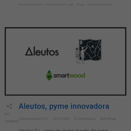
emprendedores
empresas de Lugo
lugo
medio ambiente
Aleutos, pyme innovadora
Sin
Comunicación E+e
15/10/2020
0
Comentarios
NaN
Share
Categoría
Aleutos S.L. viene de recibir el sello de pyme