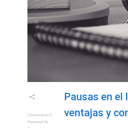
Pausas en el l
ventajas y co
Comunicación E+e
Prevención De