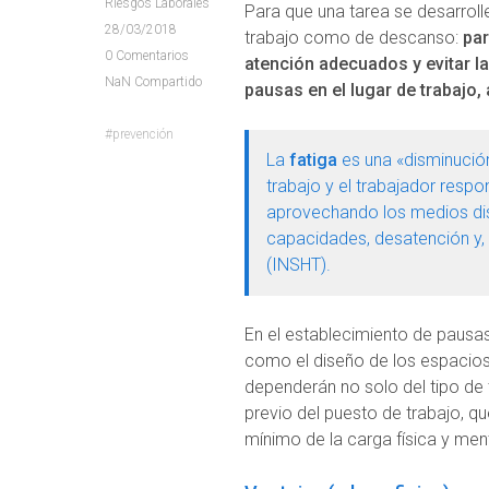
Riesgos Laborales
Para que una tarea se desarrol
28/03/2018
trabajo como de descanso:
par
0
Comentarios
atención adecuados y evitar la 
NaN
Compartido
pausas en el lugar de trabajo, 
prevención
La
fatiga
es una «disminución
trabajo y el trabajador resp
aprovechando los medios dis
capacidades, desatención y, 
(INSHT).
En el establecimiento de pausas
como el diseño de los espacios 
dependerán no solo del tipo de t
previo del puesto de trabajo, q
mínimo de la carga física y ment