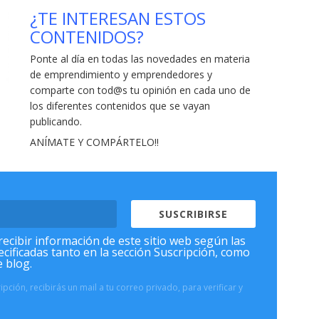
ntana
eva)
¿TE INTERESAN ESTOS
n trabajos verticales y cómo prevenirlos
- 31/01/2019
CONTENIDOS?
n cuenta para entender las ayudas para autónomos
1/2019
Ponte al día en todas las novedades en materia
con convocatoria abierta en Galicia
de emprendimiento y emprendedores
- 14/01/2019
y
comparte con tod@s tu opinión en cada uno de
 gestión preventiva aplicando la robótica
- 04/12/2018
los diferentes contenidos que se vayan
publicando
.
ANÍMATE Y COMPÁRTELO!!
SUSCRIBIRSE
recibir información de este sitio web según las
ecificadas tanto en la sección Suscripción, como
e blog.
pción, recibirás un mail a tu correo privado, para verificar y