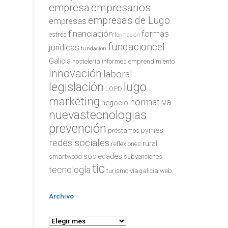
empresa
empresarios
empresas de Lugo
empresas
financiación
formas
estrés
formación
fundacioncel
jurídicas
fundacion
Galicia
hostelería
informes emprendimiento
innovación
laboral
legislación
lugo
LOPD
marketing
normativa
negocio
nuevastecnologias
prevención
pymes
préstamos
redes sociales
rural
reflexiones
sociedades
smartwood
subvenciones
tic
tecnología
turismo
viagalicia
web
Archivo
Archivo