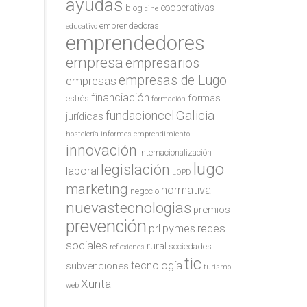
ayudas
cooperativas
blog
cine
emprendedoras
educativo
emprendedores
empresa
empresarios
empresas de Lugo
empresas
financiación
formas
estrés
formación
Galicia
fundacioncel
jurídicas
hostelería
informes emprendimiento
innovación
internacionalización
lugo
legislación
laboral
LOPD
marketing
normativa
negocio
nuevastecnologias
premios
prevención
redes
prl
pymes
sociales
rural
sociedades
reflexiones
tic
tecnología
subvenciones
turismo
Xunta
web