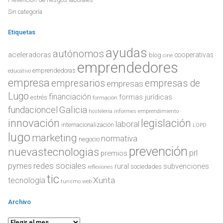
Sin categoría
Etiquetas
ayudas
autónomos
aceleradoras
cooperativas
blog
cine
emprendedores
emprendedoras
educativo
empresa
empresarios
empresas de
empresas
Lugo
financiación
formas jurídicas
estrés
formación
Galicia
fundacioncel
hostelería
informes emprendimiento
innovación
legislación
laboral
internacionalización
LOPD
lugo
marketing
normativa
negocio
prevención
nuevastecnologias
prl
premios
redes sociales
pymes
rural
subvenciones
sociedades
reflexiones
tic
Xunta
tecnología
turismo
web
Archivo
Archivo