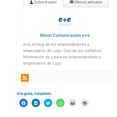
Sobre el autor
Últimos artículos
About Comunicación e+e
e+e, el blog de los emprendedores y
empresarios de Lugo. Gracias por visitarnos.
Información de y para los emprendedores y
empresarios de Lugo.
Si eres mujer y emprendedora en Galicia,
conoce el Programa EMEGA
- 28/07/2021
Bono Autónomos, un programa de ayudas
Si te gusta, Compártelo:
para la mejora de estos negocios en Galicia
-
Haz
Haz
Haz
Haz
Haz
Haz
27/07/2021
clic
clic
clic
clic
clic
clic
para
para
para
para
para
para
Cuatro apuntes sobre las ayudas para
compartir
compartir
compartir
compartir
enviar
imprimir
en
en
en
en
por
(Se
igualdad y RSE en Galicia 2021
- 21/05/2021