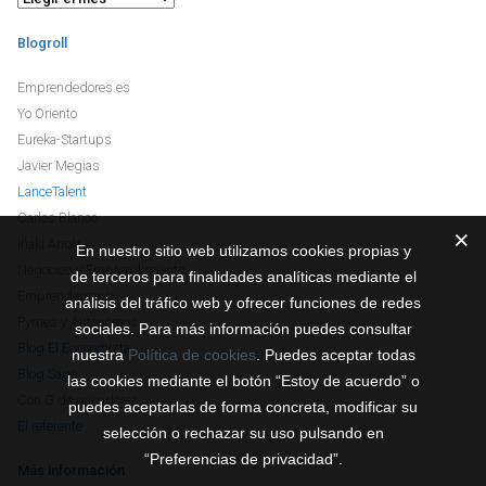
Blogroll
Emprendedores.es
Yo Oriento
Eureka-Startups
Javier Megias
LanceTalent
Carlos Blanco
Iñaki Arrola
En nuestro sitio web utilizamos cookies propias y
Negocios y Emprendimiento
de terceros para finalidades analíticas mediante el
Emprendemanía
análisis del tráfico web y ofrecer funciones de redes
Pymes y Autónomos
sociales. Para más información puedes consultar
Blog El Economista
nuestra
Política de cookies
. Puedes aceptar todas
Blog Sage
las cookies mediante el botón “Estoy de acuerdo” o
Con G de ganadores
puedes aceptarlas de forma concreta, modificar su
El referente
selección o rechazar su uso pulsando en
“Preferencias de privacidad”.
Más información