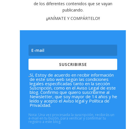
de los diferentes contenidos que se vayan
publicando
.
¡¡ANÍMATE Y COMPÁRTELO!!
SUSCRIBIRSE
Sí, Estoy de acuerdo en recibir información
de este sitio web según las condiciones
legales especificadas tanto en la sección
Suscripción, como en el Aviso Legal de este
blog. Confirmo que quiero suscribirme al
Newsletter, que soy mayor de 14 años y he
leído y acepto el Aviso legal y Política de
Privacidad.
Nota: Una vez procesada la suscripción, recibirás un
e-mail en tu buzón, para verificar y confirmar tu
registro a este blog.