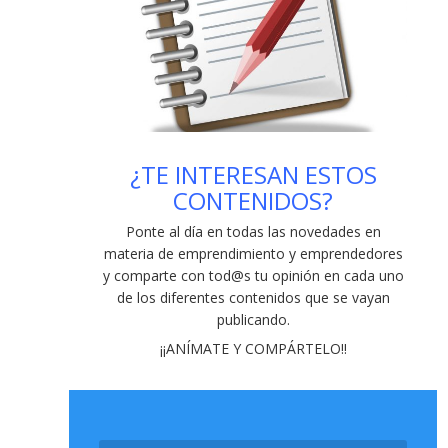
la internacionalización vía TIC
- 12/02/2021
Recta final del Galicia Emprende 2021
-
04/02/2021
Nueve recomendaciones de
ciberseguridad para empresas y
emprendedores
- 29/01/2021
Explorer en Lugo: preguntas y respuestas
¿TE INTERESAN ESTOS
de un programa para jóvenes emprendedores
CONTENIDOS?
- 20/11/2020
Vinigalicia: una empresa global e
Ponte al día en todas las novedades en
innovadora (y mucho más)
- 13/11/2020
materia de emprendimiento y emprendedores
y comparte con tod@s tu opinión en cada uno
de los diferentes contenidos que se vayan
publicando
.
¡¡ANÍMATE Y COMPÁRTELO!!