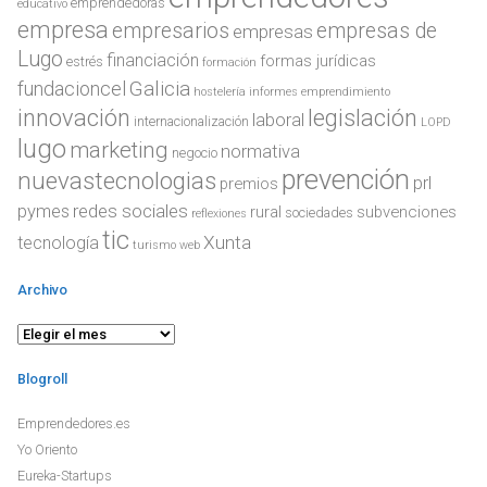
emprendedoras
educativo
empresa
empresarios
empresas de
empresas
Lugo
financiación
formas jurídicas
estrés
formación
Galicia
fundacioncel
hostelería
informes emprendimiento
innovación
legislación
laboral
internacionalización
LOPD
lugo
marketing
normativa
negocio
prevención
nuevastecnologias
prl
premios
redes sociales
pymes
rural
subvenciones
sociedades
reflexiones
tic
Xunta
tecnología
turismo
web
Archivo
Archivo
Blogroll
Emprendedores.es
Yo Oriento
Eureka-Startups