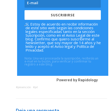
SUSCRIBIRSE
Sí, Estoy de acuerdo en recibir información
de este sitio web según las condiciones
legales especificadas tanto en la sección
Suscripción, como en el Aviso Legal de este
blog. Confirmo que quiero suscribirme al
Newsletter, que soy mayor de 14 años y he
leído y acepto el Aviso legal y Política de
Privacidad.
Nota: Una vez procesada la suscripción, recibirás un
e-mail en tu buzón, para verificar y confirmar tu
registro a este blog.
Powered by
Rapidology
prevención
prl
Deja una respuesta