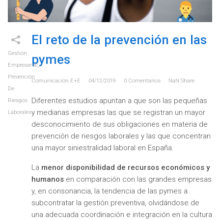
El reto de la prevención en las
Gestión
pymes
Empresarial
,
Prevención
Comunicación E+e
04/12/2019
0
Comentarios
NaN
Share
De
Diferentes estudios apuntan a que son las pequeñas
Riesgos
y medianas empresas las que se registran un mayor
Laborales
desconocimiento de sus obligaciones en materia de
prevención de riesgos laborales y las que concentran
una mayor siniestralidad laboral en España.
La
menor disponibilidad de recursos económicos y
humanos
en comparación con las grandes empresas
y, en consonancia, la tendencia de las pymes a
subcontratar la gestión preventiva, olvidándose de
una adecuada coordinación e integración en la cultura