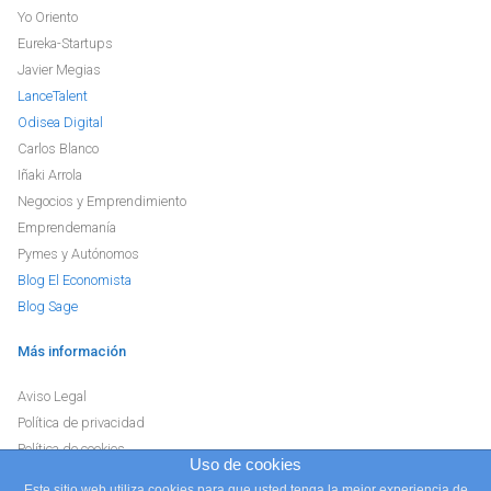
Yo Oriento
Eureka-Startups
Javier Megias
LanceTalent
Odisea Digital
Carlos Blanco
Iñaki Arrola
Negocios y Emprendimiento
Emprendemanía
Pymes y Autónomos
Blog El Economista
Blog Sage
Más información
Aviso Legal
Política de privacidad
Política de cookies
Uso de cookies
Este sitio web utiliza cookies para que usted tenga la mejor experiencia de