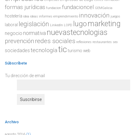
formas jurídicas
fundacioncel
fundacion
GEMGalicia
innovación
hostelería
idea
ideas
informes emprendimiento
juegos
marketing
lugo
legislación
laboral
LinkedIn
LOPD
nuevastecnologias
normativa
negocio
prevención
redes sociales
reflexiones
restaurantes
seo
tic
tecnología
sociedades
turismo
web
Súbscríbete
Tu dirección de email
Archivo
agosto 2016
(1)