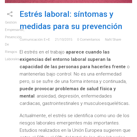
Estrés laboral: síntomas y
Gestión
medidas para su prevención
Empresarial
,
Prevención
Comunicación E+e
21/10/2015
0
Comentarios
NaN
Share
De
El estrés en el trabajo
aparece cuando las
Riesgos
exigencias del entorno laboral superan la
Laborales
capacidad de las personas para hacerles frente
o
mantenerlas bajo control. No es una enfermedad
pero, si se sufre de una forma intensa y continuada,
puede provocar problemas de salud física y
mental
: ansiedad, depresión, enfermedades
cardiacas, gastrointestinales y musculoesqueléticas
.
Actualmente, el estrés se identifica como uno de los
riesgos laborales emergentes más importantes.
Estudios realizados en la Unión Europea sugieren que