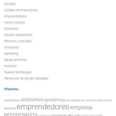
Calidad
Cantera de empresarios
Emprendedores
Factor humano
Formación
Gestión empresarial
Informes y estudios
Innovación
Marketing
Medio ambiente
Nosotros
Nuevas tecnologías
Prevención de riesgos laborales
Etiquetas
autónomos
ayudas
blog
aceleradoras
cel
cooperativas
cruceros
ecommerce
emprendedores
empresa
educativo
empresarios
empresas de Lugo
empresas
estrés
formación