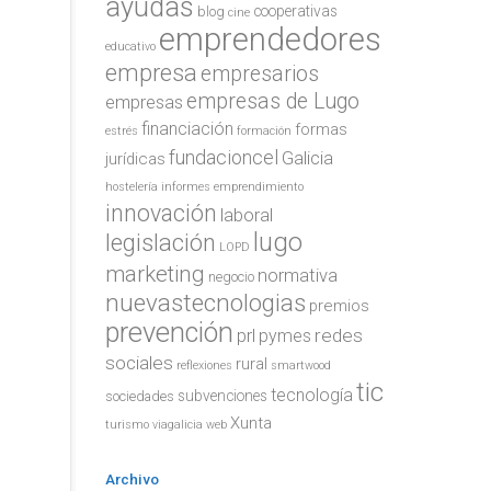
ayudas
cooperativas
blog
cine
emprendedores
educativo
empresa
empresarios
empresas de Lugo
empresas
financiación
formas
estrés
formación
fundacioncel
Galicia
jurídicas
hostelería
informes emprendimiento
innovación
laboral
lugo
legislación
LOPD
marketing
normativa
negocio
nuevastecnologias
premios
prevención
redes
prl
pymes
sociales
rural
reflexiones
smartwood
tic
tecnología
subvenciones
sociedades
Xunta
turismo
viagalicia
web
Archivo