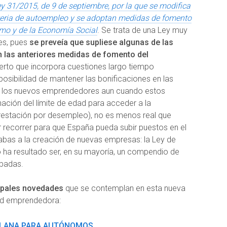
y 31/2015, de 9 de septiembre, por la que se modifica
teria de autoempleo y se adoptan medidas de fomento
mo y de la Economía Social
. Se trata de una Ley muy
es, pues
se preveía que supliese algunas de las
n las anteriores medidas de fomento del
cierto que incorpora cuestiones largo tiempo
sibilidad de mantener las bonificaciones en las
de los nuevos emprendedores aun cuando estos
nación del límite de edad para acceder a la
prestación por desempleo), no es menos real que
 recorrer para que España pueda subir puestos en el
abas a la creación de nuevas empresas: la Ley de
ha resultado ser, en su mayoría, un compendio de
badas.
ipales novedades
que se contemplan en esta nueva
dad emprendedora:
A PLANA PARA AUTÓNOMOS