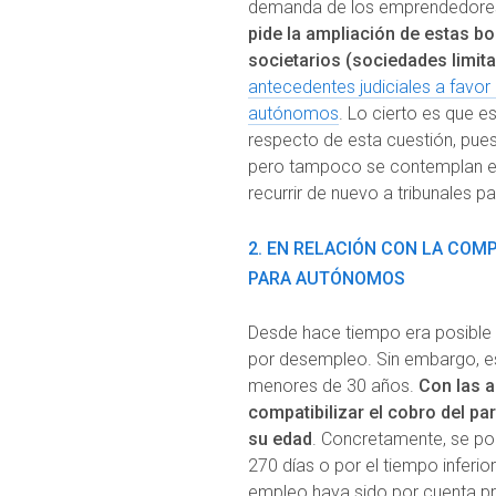
demanda de los emprendedores c
pide la ampliación de estas b
societarios (sociedades limit
antecedentes judiciales a favor 
autónomos
. Lo cierto es que e
respecto de esta cuestión, pue
pero tampoco se contemplan es
recurrir de nuevo a tribunales 
2. EN RELACIÓN CON LA COM
PARA AUTÓNOMOS
Desde hace tiempo era posible 
por desempleo. Sin embargo, e
menores de 30 años.
Con las a
compatibilizar el cobro del p
su edad
. Concretamente, se po
270 días o por el tiempo inferio
empleo haya sido por cuenta p