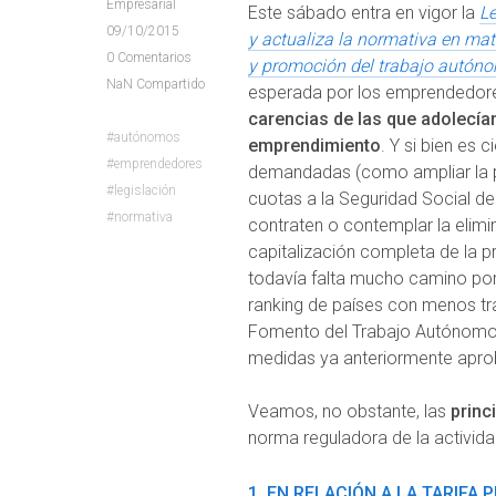
Empresarial
Este sábado entra en vigor la
Le
09/10/2015
y actualiza la normativa en ma
0
Comentarios
y promoción del trabajo autóno
NaN
Compartido
esperada por los emprendedor
carencias de las que adolecía
autónomos
emprendimiento
. Y si bien es 
emprendedores
demandadas (como ampliar la po
legislación
cuotas a la Seguridad Social 
normativa
contraten o contemplar la elimi
capitalización completa de la 
todavía falta mucho camino por
ranking de países con menos tr
Fomento del Trabajo Autónomo 
medidas ya anteriormente apro
Veamos, no obstante, las
princ
norma reguladora de la activi
1. EN RELACIÓN A LA TARIF