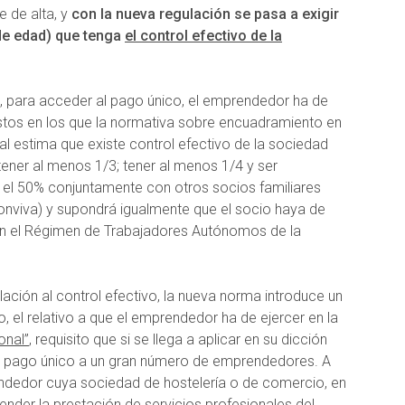
e de alta, y
con la nueva regulación se pasa a exigir
 de edad) que tenga
el control efectivo de la
e, para acceder al pago único, el emprendedor ha de
estos en los que la normativa sobre encuadramiento en
al estima que existe control efectivo de la sociedad
; tener al menos 1/3; tener al menos 1/4 y ser
s el 50% conjuntamente con otros socios familiares
onviva) y supondrá igualmente que el socio haya de
en el Régimen de Trabajadores Autónomos de la
ación al control efectivo, la nueva norma introduce un
el relativo a que el emprendedor ha de ejercer en la
onal”
, requisito que si se llega a aplicar en su dicción
o al pago único a un gran número de emprendedores. A
edor cuya sociedad de hostelería o de comercio, en
fender la prestación de servicios profesionales del