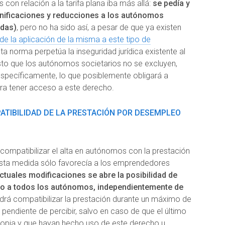
on relación a la tarifa plana iba más allá:
se pedía y
onificaciones y reducciones a los autónomos
adas)
, pero no ha sido así, a pesar de que ya existen
de la aplicación de la misma a este tipo de
sta norma perpetúa la inseguridad jurídica existente al
sto que los autónomos societarios no se excluyen,
pecíficamente, lo que posiblemente obligará a
para tener acceso a este derecho.
PATIBILIDAD DE LA PRESTACIÓN POR DESEMPLEO
compatibilizar el alta en autónomos con la prestación
sta medida sólo favorecía a los emprendedores
ctuales modificaciones se abre la posibilidad de
aro a todos los autónomos, independientemente de
drá compatibilizar la prestación durante un máximo de
r pendiente de percibir, salvo en caso de que el último
ropia y que hayan hecho uso de este derecho u