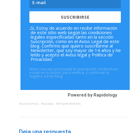
SUSCRIBIRSE
Sí, Estoy de acuerdo en recibir información
de este sitio web según las condiciones
legales especificadas tanto en la sección
Suscripción, como en el Aviso Legal de este
blog. Confirmo que quiero suscribirme al
Newsletter, que soy mayor de 14 años y he
leído y acepto el Aviso legal y Política de
Privacidad.
Nota: Una vez procesada la suscripción, recibirás un
e-mail en tu buzón, para verificar y confirmar tu
registro a este blog.
Powered by
Rapidology
autónomos
ayudas
emprendedores
Deja una respuesta