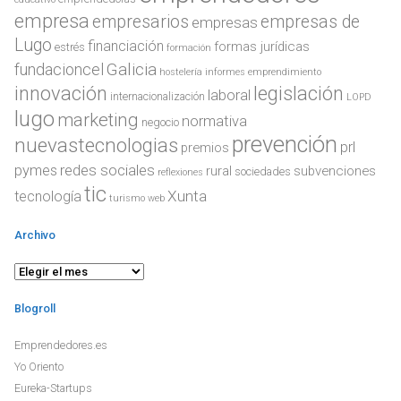
empresa
empresarios
empresas de
empresas
Lugo
financiación
formas jurídicas
estrés
formación
Galicia
fundacioncel
hostelería
informes emprendimiento
innovación
legislación
laboral
internacionalización
LOPD
lugo
marketing
normativa
negocio
prevención
nuevastecnologias
prl
premios
redes sociales
pymes
rural
subvenciones
sociedades
reflexiones
tic
Xunta
tecnología
turismo
web
Archivo
Archivo
Blogroll
Emprendedores.es
Yo Oriento
Eureka-Startups