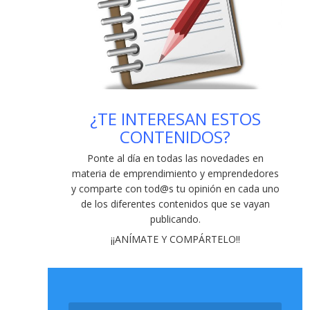
Recta final del Galicia Emprende 2021
-
04/02/2021
Nueve recomendaciones de
ciberseguridad para empresas y
emprendedores
- 29/01/2021
Explorer en Lugo: preguntas y respuestas
¿TE INTERESAN ESTOS
de un programa para jóvenes emprendedores
CONTENIDOS?
- 20/11/2020
Vinigalicia: una empresa global e
Ponte al día en todas las novedades en
innovadora (y mucho más)
- 13/11/2020
materia de emprendimiento y emprendedores
y comparte con tod@s tu opinión en cada uno
de los diferentes contenidos que se vayan
publicando
.
¡¡ANÍMATE Y COMPÁRTELO!!